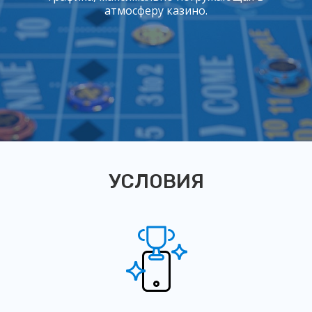
приглашать друзей за карточный стол,
авторских турниров и режимов игры.
уникальным режимом мультихенд
атмосферу казино.
а так же настраивать свой собственный
(ставки до 25 рук одновременно).
уникальный геймплей режим.
УСЛОВИЯ