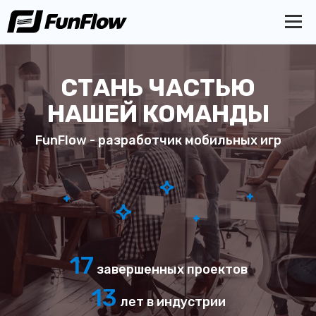
СТАНЬ ЧАСТЬЮ
НАШЕЙ КОМАНДЫ
FunFlow - разработчик мобильных игр
17
завершенных
проектов
13
лет
в индустрии