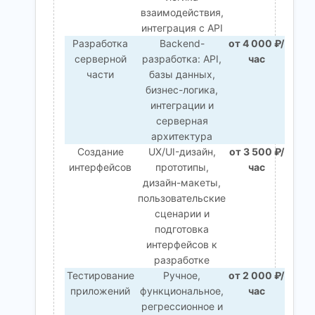
взаимодействия,
интеграция с API
Разработка
Backend-
от 4 000 ₽/
серверной
разработка: API,
час
части
базы данных,
бизнес-логика,
интеграции и
серверная
архитектура
Создание
UX/UI-дизайн,
от 3 500 ₽/
интерфейсов
прототипы,
час
дизайн-макеты,
пользовательские
сценарии и
подготовка
интерфейсов к
разработке
Тестирование
Ручное,
от 2 000 ₽/
приложений
функциональное,
час
регрессионное и